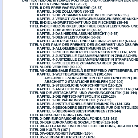
DRITTER TEIL-DIE INTERNEN POLITIKEN UND MASSNAHMEN DER UNIO
TITEL I-DER BINNENMARKT (26-27)
TITEL II-DER FREIE WARENVERKEHR (28-37)
KAPITEL 1-DIE ZOLLUNION (30-32)
KAPITEL 2-DIE ZUSAMMENARBEIT IM ZOLLWESEN (33-)
KAPITEL 3-VERBOT VON MENGENMÄSSIGEN BESCHRÄNKUNG
TITEL III-DIE LANDWIRTSCHAFT UND DIE FISCHEREI (38-44)
TITEL IV-DIE FREIZÜGIGKEIT, DER FREIE DIENSTLEISTUNGS- UN
KAPITEL 1-DIE ARBEITSKRÄFTE (45-48)
KAPITEL 2-DAS NIEDERLASSUNGSRECHT (49-55)
KAPITEL 3-DIENSTLEISTUNGEN (56-62)
KAPITEL 4-DER KAPITAL- UND ZAHLUNGSVERKEHR (63-66)
TITEL V-DER RAUM DER FREIHEIT, DER SICHERHEIT UND DES REC
KAPITEL 1-ALLGEMEINE BESTIMMUNGEN (67-76)
KAPITEL 2-POLITIK IM BEREICH GRENZKONTROLLEN, ASYL
KAPITEL 3-JUSTIZIELLE ZUSAMMENARBEIT IN ZIVILSACHEN 
KAPITEL 4-JUSTIZIELLE ZUSAMMENARBEIT IN STRAFSACHEN
KAPITEL 5-POLIZEILICHE ZUSAMMENARBEIT (87-89)
TITEL VI-DER VERKEHR (90-100)
TITEL VII-GEMEINSAME REGELN BETREFFEND WETTBEWERB, S
KAPITEL 1-WETTBEWERBSREGELN (101-109)
ABSCHNITT 1-VORSCHRIFTEN FÜR UNTERNEHMEN (101-
ABSCHNITT 2-STAATLICHE BEIHILFEN (107-109)
KAPITEL 2-STEUERLICHE VORSCHRIFTEN (110-113)
KAPITEL 3-ANGLEICHUNG DER RECHTSVORSCHRIFTEN (114-
TITEL VIII-DIE WIRTSCHAFTS- UND WÄHRUNGSPOLITIK (119-144)
KAPITEL 1-DIE WIRTSCHAFTSPOLITIK (120-126)
KAPITEL 2-DIE WÄHRUNGSPOLITIK (127-133)
KAPITEL 3-INSTITUTIONELLE BESTIMMUNGEN (134-135)
KAPITEL 4-BESONDERE BESTIMMUNGEN FÜR DIE MITGLIEDS
KAPITEL 5-ÜBERGANGSBESTIMMUNGEN (139-144)
TITEL IX-BESCHÄFTIGUNG (145-150)
TITEL X-DER EUROPÄISCHE SOZIALFONDS (151-161)
TITEL XI-DER EUROPÄISCHE SOZIALFONDS (162-164)
TITEL XII-ALLGEMEINE UND BERUFLICHE BILDUNG, JUGEND UND
TITEL XIII-KULTUR (167-)
TITEL XIV-GESUNDHEITSWESEN (168-)
TITEL XV-VERBRAUCHERSCHUTZ (169-)