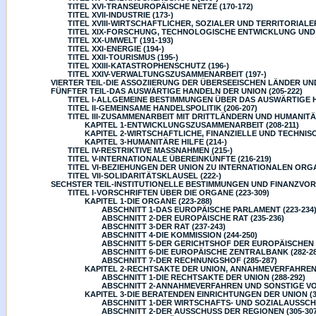
TITEL XVI-TRANSEUROPÄISCHE NETZE (170-172)
TITEL XVII-INDUSTRIE (173-)
TITEL XVIII-WIRTSCHAFTLICHER, SOZIALER UND TERRITORIALE
TITEL XIX-FORSCHUNG, TECHNOLOGISCHE ENTWICKLUNG UND 
TITEL XX-UMWELT (191-193)
TITEL XXI-ENERGIE (194-)
TITEL XXII-TOURISMUS (195-)
TITEL XXIII-KATASTROPHENSCHUTZ (196-)
TITEL XXIV-VERWALTUNGSZUSAMMENARBEIT (197-)
VIERTER TEIL-DIE ASSOZIIERUNG DER ÜBERSEEISCHEN LÄNDER UND
FÜNFTER TEIL-DAS AUSWÄRTIGE HANDELN DER UNION (205-222)
TITEL I-ALLGEMEINE BESTIMMUNGEN ÜBER DAS AUSWÄRTIGE H
TITEL II-GEMEINSAME HANDELSPOLITIK (206-207)
TITEL III-ZUSAMMENARBEIT MIT DRITTLÄNDERN UND HUMANITÄR
KAPITEL 1-ENTWICKLUNGSZUSAMMENARBEIT (208-211)
KAPITEL 2-WIRTSCHAFTLICHE, FINANZIELLE UND TECHNIS
KAPITEL 3-HUMANITÄRE HILFE (214-)
TITEL IV-RESTRIKTIVE MASSNAHMEN (215-)
TITEL V-INTERNATIONALE ÜBEREINKÜNFTE (216-219)
TITEL VI-BEZIEHUNGEN DER UNION ZU INTERNATIONALEN ORG
TITEL VII-SOLIDARITÄTSKLAUSEL (222-)
SECHSTER TEIL-INSTITUTIONELLE BESTIMMUNGEN UND FINANZVORS
TITEL I-VORSCHRIFTEN ÜBER DIE ORGANE (223-309)
KAPITEL 1-DIE ORGANE (223-288)
ABSCHNITT 1-DAS EUROPÄISCHE PARLAMENT (223-234
ABSCHNITT 2-DER EUROPÄISCHE RAT (235-236)
ABSCHNITT 3-DER RAT (237-243)
ABSCHNITT 4-DIE KOMMISSION (244-250)
ABSCHNITT 5-DER GERICHTSHOF DER EUROPÄISCHEN U
ABSCHNITT 6-DIE EUROPÄISCHE ZENTRALBANK (282-28
ABSCHNITT 7-DER RECHNUNGSHOF (285-287)
KAPITEL 2-RECHTSAKTE DER UNION, ANNAHMEVERFAHREN 
ABSCHNITT 1-DIE RECHTSAKTE DER UNION (288-292)
ABSCHNITT 2-ANNAHMEVERFAHREN UND SONSTIGE VOR
KAPITEL 3-DIE BERATENDEN EINRICHTUNGEN DER UNION (3
ABSCHNITT 1-DER WIRTSCHAFTS- UND SOZIALAUSSCHU
ABSCHNITT 2-DER AUSSCHUSS DER REGIONEN (305-307