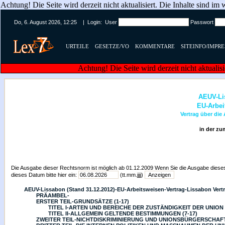
Achtung! Die Seite wird derzeit nicht aktualisiert. Die Inhalte sind i
Do, 6. August 2026, 12:25 | Login: User
Passwort
URTEILE
GESETZE/VO
KOMMENTARE
SITEINFO/IMPR
Achtung! Die Seite wird derzeit nicht aktualis
AEUV-Lis
EU-Arbei
Vertrag über die
in der zu
Die Ausgabe dieser Rechtsnorm ist möglich ab 01.12.2009 Wenn Sie die Ausgabe diese
dieses Datum bitte hier ein:
(tt.mm.jjjj)
AEUV-Lissabon (Stand 31.12.2012)-EU-Arbeitsweisen-Vertrag-Lissabon Vertr
PRÄAMBEL-
ERSTER TEIL-GRUNDSÄTZE (1-17)
TITEL I-ARTEN UND BEREICHE DER ZUSTÄNDIGKEIT DER UNION (
TITEL II-ALLGEMEIN GELTENDE BESTIMMUNGEN (7-17)
ZWEITER TEIL-NICHTDISKRIMINIERUNG UND UNIONSBÜRGERSCHAFT 