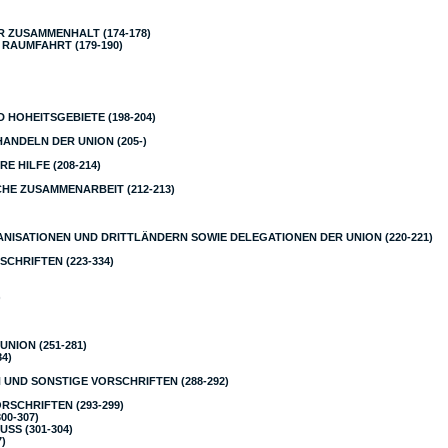
R ZUSAMMENHALT (174-178)
RAUMFAHRT (179-190)
 HOHEITSGEBIETE (198-204)
ANDELN DER UNION (205-)
E HILFE (208-214)
CHE ZUSAMMENARBEIT (212-213)
ANISATIONEN UND DRITTLÄNDERN SOWIE DELEGATIONEN DER UNION (220-221)
CHRIFTEN (223-334)
)
NION (251-281)
4)
UND SONSTIGE VORSCHRIFTEN (288-292)
SCHRIFTEN (293-299)
00-307)
SS (301-304)
)