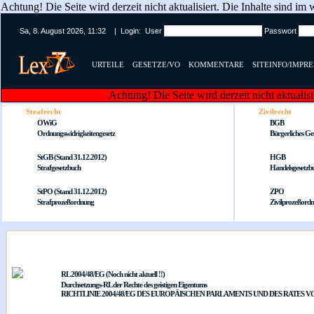
Achtung! Die Seite wird derzeit nicht aktualisiert. Die Inhalte sind i
Sa, 8. August 2026, 11:32 | Login: User
Passwort
URTEILE
GESETZE/VO
KOMMENTARE
SITEINFO/IMPR
Achtung! Die Seite wird derzeit nicht aktualis
Strafrecht
Zivilrecht
OWiG
BGB
Ordnungswidrigkeitengesetz
Bürgerliches Ge
StGB (Stand 31.12.2012)
HGB
Strafgesetzbuch
Handelsgesetzb
StPO (Stand 31.12.2012)
ZPO
Strafprozeßordnung
Zivilprozeßord
RL 2004/48/EG (Noch nicht aktuell !!)
Durchsetzungs-RL der Rechte des geistigen Eigentums
RICHTLINIE 2004/48/EG DES EUROPÄISCHEN PARLAMENTS UND DES RATES VOM 