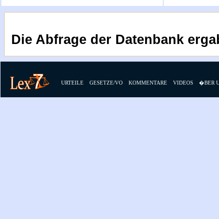
Die Abfrage der Datenbank erga
URTEILE
GESETZE/VO
KOMMENTARE
VIDEOS
�BER 