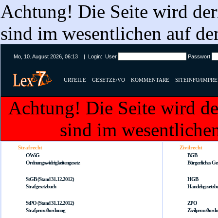
Achtung! Die Seite wird derze
sind im wesentlichen auf d
Mo, 10. August 2026, 06:13 | Login: User
Passwort
URTEILE
GESETZE/VO
KOMMENTARE
SITEINFO/IMPR
Achtung! Die Seite wird derz
sind im wesentliche
Strafrecht
Zivilrecht
OWiG
BGB
Ordnungswidrigkeitengesetz
Bürgerliches Ge
StGB (Stand 31.12.2012)
HGB
Strafgesetzbuch
Handelsgesetzb
StPO (Stand 31.12.2012)
ZPO
Strafprozeßordnung
Zivilprozeßord